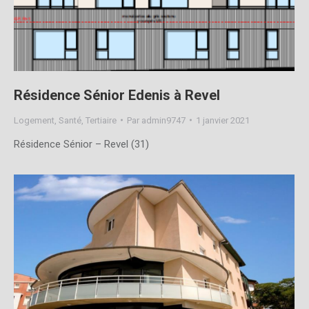
Résidence Sénior Edenis à Revel
Logement
,
Santé
,
Tertiaire
Par
admin9747
1 janvier 2021
Résidence Sénior – Revel (31)